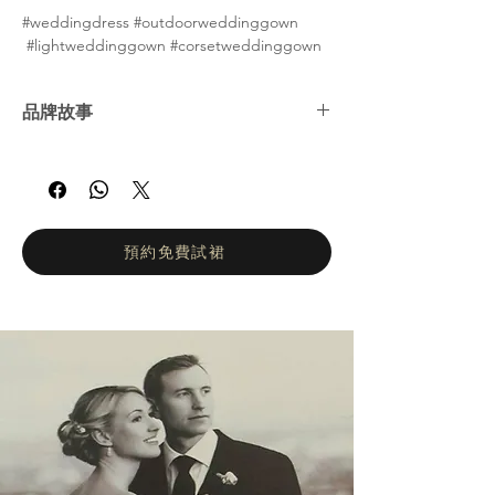
#weddingdress #outdoorweddinggown
#lightweddinggown #corsetweddinggown
品牌故事
Elizabeth Passion 是一家以創造美的熱情為基
礎的家族企業。它代代相傳，現在由 Grażyna
Żywioł 和 Bartosz Żywioł 兄弟姐妹管理。渴望
實現夢想、堅持不懈和非凡創意是伊麗莎白激
情品牌成功的秘訣。 Elizabeth Passion 已深
預約免費試裙
耕婚禮時尚產業近 40 年，以其許多獎項的認
可和信任而倍感自豪。她的服裝在波蘭和整個
歐洲的部分展廳有售。