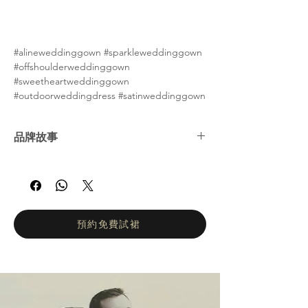
#alineweddinggown #sparkleweddinggown
#offshoulderweddinggown
#sweetheartweddinggown
#outdoorweddingdress #satinweddinggown
品牌故事
娜塔莉亞·羅曼諾娃 (Natalia Romanova) ——
俄羅斯婚紗女王。自2002年以來，娜塔莉亞羅
曼諾娃的工作室一直致力於打造輕盈飄逸、凸
顯身材的婚紗。她們的設計理念是讓新娘在婚
禮當天專注於拍攝婚紗照和享受眾人的讚美目
預約免費試裙
光，而不是忙於換裝。