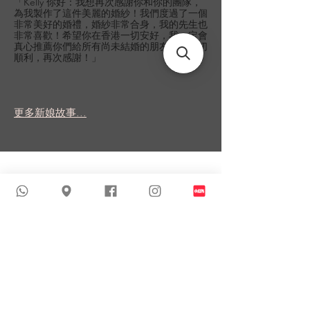
「Kelly 你好：我想再次感謝你和你的團隊，
為我製作了這件美麗的婚紗！我們度過了一個
非常美好的婚禮，婚紗非常合身，我的先生也
非常喜歡！希望你在香港一切安好，我一定會
真心推薦你們給所有尚未結婚的朋友！祝一切
順利，再次感謝！」
更多新娘故事...
類似商品
新到貨品
新到貨品