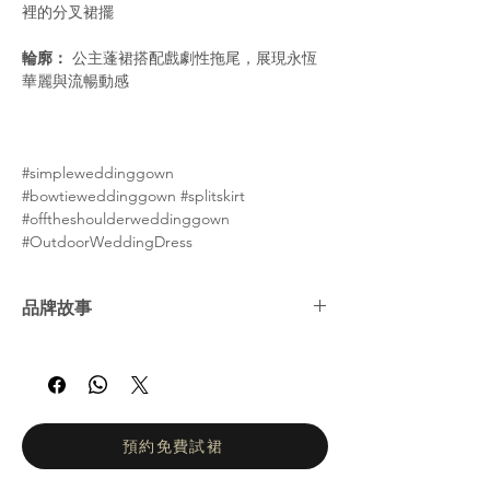
裡的分叉裙擺
輪廓：
公主蓬裙搭配戲劇性拖尾，展現永恆
華麗與流暢動感
#simpleweddinggown
#bowtieweddinggown #splitskirt
#offtheshoulderweddinggown
#OutdoorWeddingDress
品牌故事
娜塔莉亞·羅曼諾娃 (Natalia Romanova) ——
俄羅斯婚紗女王。自2002年以來，娜塔莉亞羅
曼諾娃的工作室一直致力於打造輕盈飄逸、凸
顯身材的婚紗。她們的設計理念是讓新娘在婚
禮當天專注於拍攝婚紗照和享受眾人的讚美目
預約免費試裙
光，而不是忙於換裝。