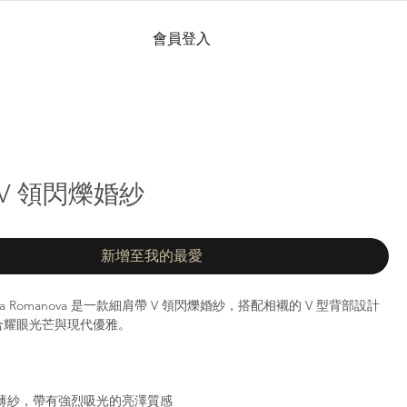
會員登入
 | V 領閃爍婚紗
新增至我的最愛
Natalia Romanova 是一款細肩帶 V 領閃爍婚紗，搭配相襯的 V 型背部設計
合耀眼光芒與現代優雅。
薄紗，帶有強烈吸光的亮澤質感