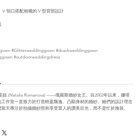
V 領口搭配相襯的 V 型背部設計
裁
ggown #Glitterweddinggown #vbackweddinggown
ggown #outdoorweddingdress
 (Natalia Romanova) ——俄羅斯婚紗女王。自2002年以來，娜塔
的工作室一直致力於打造輕盈飄逸、凸顯身材的婚紗。她們的設計理念
禮當天專注於拍攝婚紗照和享受眾人的讚美目光，而不是忙於換裝。