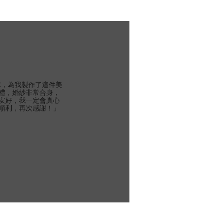
團隊，為我製作了這件美
禮，婚紗非常合身，
安好，我一定會真心
順利，再次感謝！」