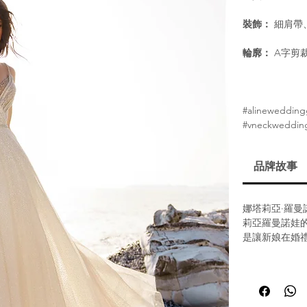
裝飾：
細肩帶、
輪廓：
A字剪
#alineweddin
#vneckweddin
品牌故事
娜塔莉亞·羅曼諾娃
莉亞羅曼諾娃
是讓新娘在婚