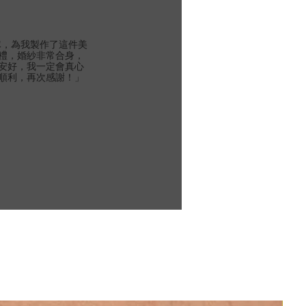
團隊，為我製作了這件美
禮，婚紗非常合身，
安好，我一定會真心
順利，再次感謝！」