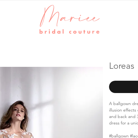
Loreas
A ballgown dre
illusion effect
and back and 3/
dress for a un
#ballgown #lac