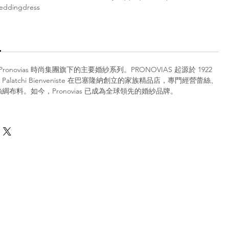
weddingdress
k 是 Pronovias 時尚集團旗下的主要婚紗系列。PRONOVIAS 起源於 1922
to Palatchi Bienveniste 在巴塞隆納創立的家族精品店，專門經營蕾絲、
綢布料。如今，Pronovias 已成為全球領先的婚紗品牌。