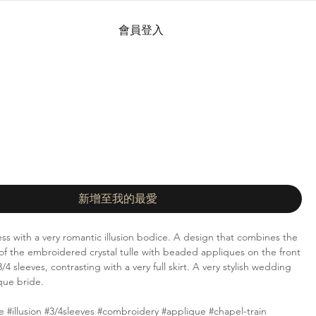
會員登入
新增至我的最愛
ss with a very romantic illusion bodice. A design that combines the
s of the embroidered crystal tulle with beaded appliques on the front
4 sleeves, contrasting with a very full skirt. A very stylish wedding
ique bride.
e #illusion #3/4sleeves #combroidery #applique #chapel-train