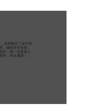
團隊，為我製作了這件美
禮，婚紗非常合身，
安好，我一定會真心
順利，再次感謝！」