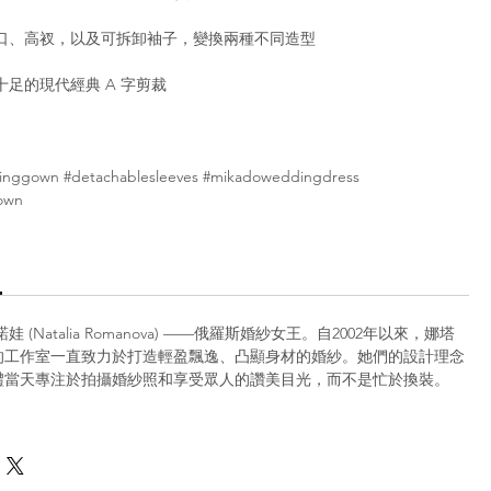
口、高衩，以及可拆卸袖子，變換兩種不同造型
足的現代經典 A 字剪裁
nggown #detachablesleeves #mikadoweddingdress
own
 (Natalia Romanova) ——俄羅斯婚紗女王。自2002年以來，娜塔
的工作室一直致力於打造輕盈飄逸、凸顯身材的婚紗。她們的設計理念
禮當天專注於拍攝婚紗照和享受眾人的讚美目光，而不是忙於換裝。