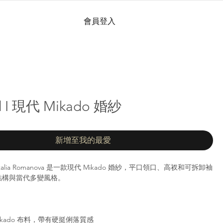
會員登入
d I 現代 Mikado 婚紗
新增至我的最愛
 Natalia Romanova 是一款現代 Mikado 婚紗，平口領口、高衩和可拆卸袖
結構與當代多變風格。
ikado 布料，帶有硬挺俐落質感