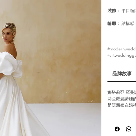
裝飾：
平口領
輪廓：
結構感十
#modernweddi
#slitweddingg
品牌故事
娜塔莉亞·羅曼諾娃
莉亞羅曼諾娃
是讓新娘在婚