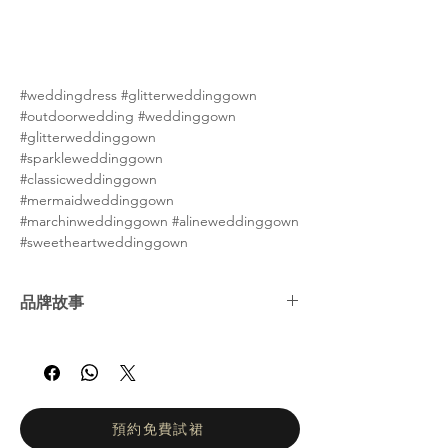
#weddingdress #glitterweddinggown
#outdoorwedding #weddinggown
#glitterweddinggown
#sparkleweddinggown
#classicweddinggown
#mermaidweddinggown
#marchinweddinggown #alineweddinggown
#sweetheartweddinggown
品牌故事
Selestia Paris 致力於打造展現每位新娘美麗
與柔情的婚紗。全新 Legend 系列 彰顯愛與
感性，融合優雅與精緻。每一片蕾絲與珠飾皆
經過精心挑選，突顯線條、勾勒曲線，呈現令
人驚艷的整體造型。她的理想新娘既溫柔又勇
預約免費試裙
敢，滿懷夢想與魅力。在 Selestia Paris，核