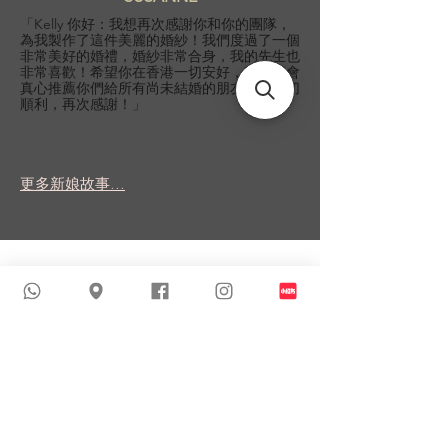
「Kelly 你好：我想再次感謝你和你的團隊，
為我製作了這件美麗的婚紗！我們度過了一個
非常美好的婚禮，婚紗非常合身，我的先生也
非常喜歡！希望你在香港一切安好，我一定會
真心推薦你們給所有尚未結婚的朋友！祝一切
順利，再次感謝！」
更多新娘故事...
類似商品
新到貨品
新到貨品