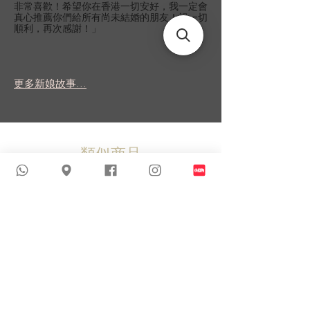
非常喜歡！希望你在香港一切安好，我一定會
真心推薦你們給所有尚未結婚的朋友！祝一切
順利，再次感謝！」
更多新娘故事...
類似商品
新到貨品
新到貨品