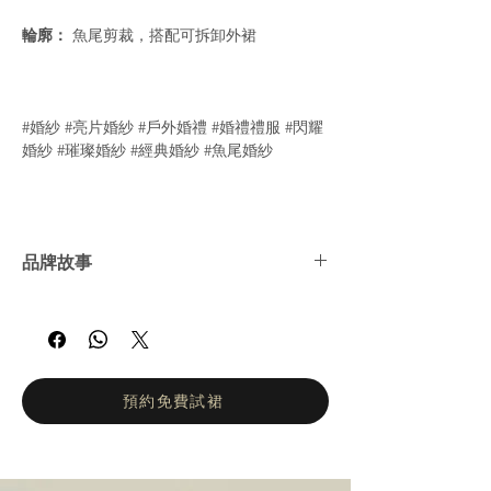
輪廓：
魚尾剪裁，搭配可拆卸外裙
#婚紗 #亮片婚紗 #戶外婚禮 #婚禮禮服 #閃耀
婚紗 #璀璨婚紗 #經典婚紗 #魚尾婚紗
品牌故事
Selestia Paris 致力於打造展現每位新娘美麗
與柔情的婚紗。全新 Legend 系列 彰顯愛與
感性，融合優雅與精緻。每一片蕾絲與珠飾皆
經過精心挑選，突顯線條、勾勒曲線，呈現令
人驚艷的整體造型。她的理想新娘既溫柔又勇
預約免費試裙
敢，滿懷夢想與魅力。在 Selestia Paris，核
心理念是 量身訂製。作為法國品牌，她的精
緻時尚婚紗作品深受全球新娘喜愛。