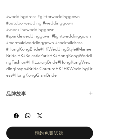
#weddingdress #glitterweddinggown
#outdoorwedding #weddinggown
#vnecklineweddinggown
#sparkleweddinggown #lightweddinggown
#mermaidweddinggown #cocktaildress
#HongKongBride#HKWeddingStyle#Mariee
BridalHK#SelestiaParisHK#HongKongWeddi
ngFashion#HKLuxuryBride#HongKongWed
dingInspo#BridalCoutureHK#HKWeddingDr
ess#HongKongGlamBride
品牌故事
Selestia Paris 致力於打造展現每位新娘美麗
與柔情的婚紗。全新 Legend 系列 彰顯愛與
感性，融合優雅與精緻。每一片蕾絲與珠飾皆
經過精心挑選，突顯線條、勾勒曲線，呈現令
人驚艷的整體造型。她的理想新娘既溫柔又勇
預約免費試裙
敢，滿懷夢想與魅力。在 Selestia Paris，核