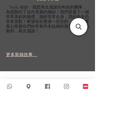
「Kelly 你好：我想再次感謝你和你的團隊，
為我製作了這件美麗的婚紗！我們度過了一個
非常美好的婚禮，婚紗非常合身，我的先生也
非常喜歡！希望你在香港一切安好，我一定會
真心推薦你們給所有尚未結婚的朋友！祝一切
順利，再次感謝！」
更多新娘故事...
類似商品
新到貨品
新到貨品