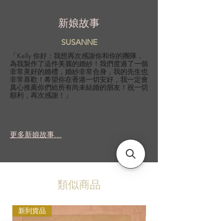
新娘故事
SUSANNE
「Kelly 你好：我想再次感謝你和你的團隊，
為我製作了這件美麗的婚紗！我們度過了一個
非常美好的婚禮，婚紗非常合身，我的先生也
非常喜歡！希望你在香港一切安好，我一定會
真心推薦你們給所有尚未結婚的朋友！祝一切
順利，再次感謝！」
更多新娘故事...
類似商品
新到貨品
新到貨品