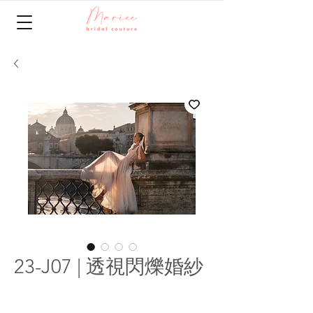
23-J07 | 透視閃爍婚紗