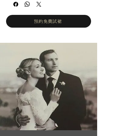
承精緻簡約的設計理念，精湛的工藝和純粹的
前衛風格。所有禮服均採用透視裙擺和華麗細
節。 BERTA 時裝品牌是國際婚紗產業的領導
品牌。自 2013 年進軍國際市場以來，BERTA
預約免費試裙
以創紀錄的速度迅速成為家喻戶曉的品牌。