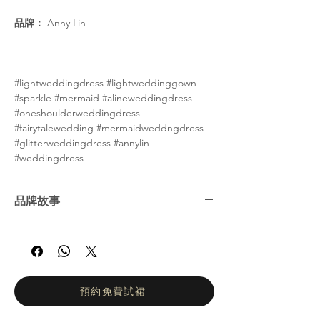
品牌：
Anny Lin
#lightweddingdress #lightweddinggown
#sparkle #mermaid #alineweddingdress
#oneshoulderweddingdress
#fairytalewedding #mermaidweddngdress
#glitterweddingdress #annylin
#weddingdress
品牌故事
Anny Lin 系列汲取傳統靈感，將現代與經典
設計巧妙融合。 Anny 是家族的第二代設計
師。她將現代剪裁與創意設計結合，展現出獨
特的現代風格，兼具優雅與創新。 Anny Lin
Couture 注重細節，真正體現了原創精神，為
預約免費試裙
婚紗市場帶來了一股清新的氣息。