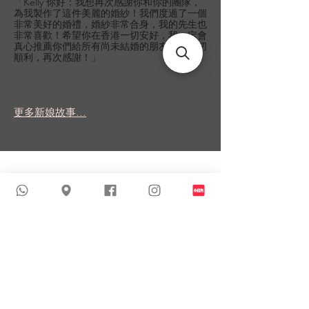
「Kelly 你好：我想再次感謝你和你的團隊，
為我製作了這件美麗的婚紗！我們度過了一個
非常美好的婚禮，婚紗非常合身，我的先生也
非常喜歡！希望你在香港一切安好，我一定會
真心推薦你們給所有尚未結婚的朋友！祝一切
順利，再次感謝！」
更多新娘故事...
類似商品
新到貨品
新到貨品