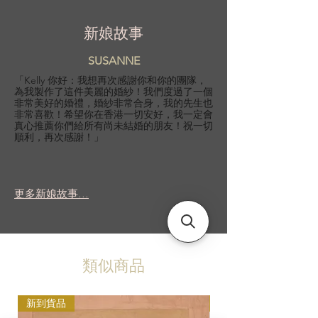
新娘故事
SUSANNE
「Kelly 你好：我想再次感謝你和你的團隊，
為我製作了這件美麗的婚紗！我們度過了一個
非常美好的婚禮，婚紗非常合身，我的先生也
非常喜歡！希望你在香港一切安好，我一定會
真心推薦你們給所有尚未結婚的朋友！祝一切
順利，再次感謝！」
更多新娘故事...
類似商品
新到貨品
新到貨品