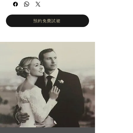
承精緻簡約的設計理念，精湛的工藝和純粹的
前衛風格。所有禮服均採用透視裙擺和華麗細
節。 BERTA 時裝品牌是國際婚紗產業的領導
品牌。自 2013 年進軍國際市場以來，BERTA
預約免費試裙
以創紀錄的速度迅速成為家喻戶曉的品牌。