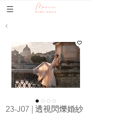
23-J07 | 透視閃爍婚紗