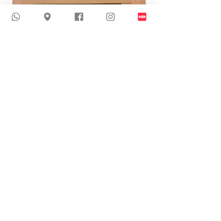
24-J110 | 迷人魚尾閃爍婚紗