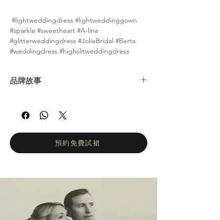
#lightweddingdress #lightweddinggown
#sparkle #sweetheart #A-line
#glitterweddingdress #JolieBridal #Berta
#weddingdress #highslitweddingdress
品牌故事
BERTA 時尚品牌 Jolie 全新演繹婚紗系列。秉
承精緻簡約的設計理念，精湛的工藝和純粹的
前衛風格。所有禮服均採用透視裙擺和華麗細
節。 BERTA 時裝品牌是國際婚紗產業的領導
品牌。自 2013 年進軍國際市場以來，BERTA
預約免費試裙
以創紀錄的速度迅速成為家喻戶曉的品牌。