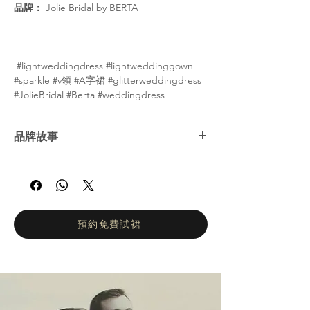
品牌：
Jolie Bridal by BERTA
#lightweddingdress #lightweddinggown
#sparkle #v領 #A字裙 #glitterweddingdress
#JolieBridal #Berta #weddingdress
品牌故事
BERTA 時尚品牌 Jolie 全新演繹婚紗系列。秉
承精緻簡約的設計理念，精湛的工藝和純粹的
前衛風格。所有禮服均採用透視裙擺和華麗細
節。 BERTA 時裝品牌是國際婚紗產業的領導
品牌。自 2013 年進軍國際市場以來，BERTA
預約免費試裙
以創紀錄的速度迅速成為家喻戶曉的品牌。