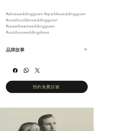
#alineweddinggown #sparkleweddinggown
#oneshoulderweddinggown
#sweetheartweddinggown
#outdoorweddingdress
品牌故事
娜塔莉亞·羅曼諾娃 (Natalia Romanova) ——
俄羅斯婚紗女王。自2002年以來，娜塔莉亞羅
曼諾娃的工作室一直致力於打造輕盈飄逸、凸
顯身材的婚紗。她們的設計理念是讓新娘在婚
禮當天專注於拍攝婚紗照和享受眾人的讚美目
預約免費試裙
光，而不是忙於換裝。