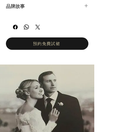
品牌故事
Kitty Chen 是一位獨特、充滿熱情且富有創新
精神的年輕設計師。她於 2004 年在美國南加
州推出第一個婚紗系列，並自此成為婚紗界的
耀眼新星。她以性感與優雅兼具的設計風格持
續驚豔全球的新娘與新郎，展現出令人讚嘆的
預約免費試裙
魅力。