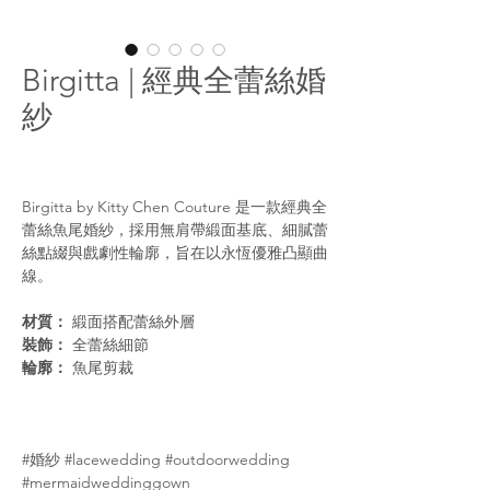
Birgitta | 經典全蕾絲婚
紗
Birgitta by Kitty Chen Couture 是一款經典全
蕾絲魚尾婚紗，採用無肩帶緞面基底、細膩蕾
絲點綴與戲劇性輪廓，旨在以永恆優雅凸顯曲
線。
材質：
緞面搭配蕾絲外層
裝飾：
全蕾絲細節
輪廓：
魚尾剪裁
#婚紗 #lacewedding #outdoorwedding
#mermaidweddinggown