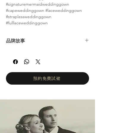
#signaturemermaidweddinggown
#capeweddinggown #laceweddinggown
#straplessweddinggown
#fulllaceweddinggown
品牌故事
Kitty Chen 是一位獨特、充滿激情和創新精神
的年輕設計師，她於 2004 年在南加州推出了
自己的第一個婚紗系列，從此成為行業領袖，
其性感優雅的風格不斷讓世界各地的新娘和新
郎讚歎不已。
預約免費試裙