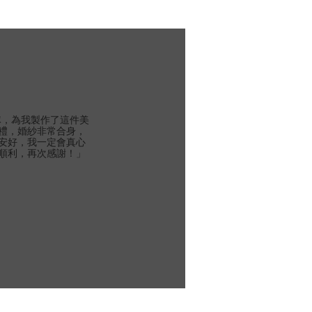
團隊，為我製作了這件美
禮，婚紗非常合身，
安好，我一定會真心
順利，再次感謝！」