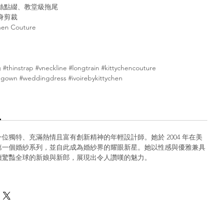
絲點綴、教堂級拖尾
身剪裁
hen Couture
 #thinstrap #vneckline #longtrain #kittychencouture
ggown #weddingdress #ivoirebykittychen
en 是一位獨特、充滿熱情且富有創新精神的年輕設計師。她於 2004 年在美
第一個婚紗系列，並自此成為婚紗界的耀眼新星。她以性感與優雅兼具
續驚豔全球的新娘與新郎，展現出令人讚嘆的魅力。