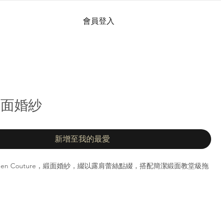
會員登入
 緞面婚紗
新增至我的最愛
tty Chen Couture，緞面婚紗，綴以露肩蕾絲點綴，搭配簡潔緞面教堂級拖