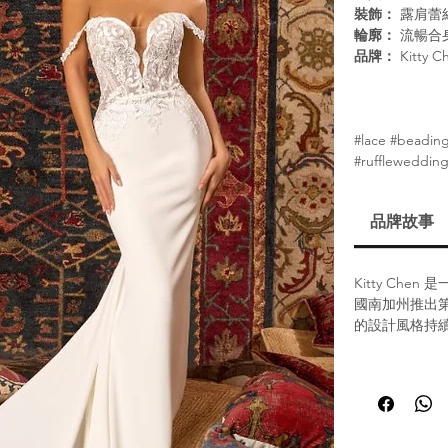
裝飾：
露肩蕾
輪廓：
流暢合
品牌：
Kitty C
#lace #beading
#ruffleweddin
品牌故事
Kitty Ch
國南加州推出
的設計風格持