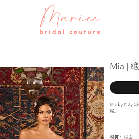
Mia |
Mia by Ki
尾。
材質：
緞面