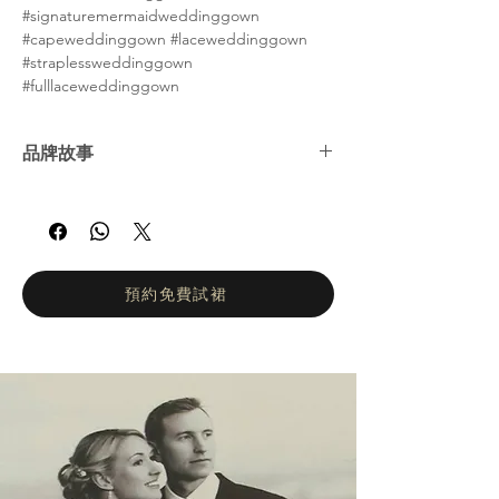
#signaturemermaidweddinggown
#capeweddinggown #laceweddinggown
#straplessweddinggown
#fulllaceweddinggown
品牌故事
Kitty Chen 是一位獨特、充滿激情和創新精神
的年輕設計師，她於 2004 年在南加州推出了
自己的第一個婚紗系列，從此成為行業領袖，
其性感優雅的風格不斷讓世界各地的新娘和新
郎讚歎不已。
預約免費試裙