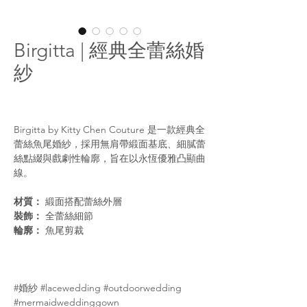
Birgitta | 經典全蕾絲婚
紗
Birgitta by Kitty Chen Couture 是一款經典全
蕾絲魚尾婚紗，採用無肩帶緞面基底、細膩蕾
絲點綴與戲劇性輪廓，旨在以永恆優雅凸顯曲
線。
材質：
緞面搭配蕾絲外層
裝飾：
全蕾絲細節
輪廓：
魚尾剪裁
#婚紗 #lacewedding #outdoorwedding
#mermaidweddinggown