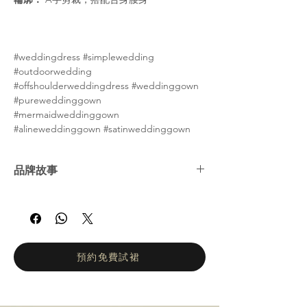
#weddingdress #simplewedding
#outdoorwedding
#offshoulderweddingdress #weddinggown
#pureweddinggown
#mermaidweddinggown
#alineweddinggown #satinweddinggown
品牌故事
娜塔莉亞·羅曼諾娃 (Natalia Romanova) ——
俄羅斯婚紗女王。自2002年以來，娜塔莉亞羅
曼諾娃的工作室一直致力於打造輕盈飄逸、凸
顯身材的婚紗。她們的設計理念是讓新娘在婚
禮當天專注於拍攝婚紗照和享受眾人的讚美目
預約免費試裙
光，而不是忙於換裝。