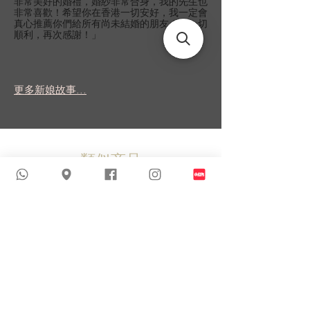
非常美好的婚禮，婚紗非常合身，我的先生也
非常喜歡！希望你在香港一切安好，我一定會
真心推薦你們給所有尚未結婚的朋友！祝一切
順利，再次感謝！」
更多新娘故事...
類似商品
新到貨品
新到貨品