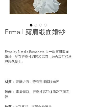
Erma I 露肩緞面婚紗
Erma by Natalia Romanova 是一款露肩緞面
婚紗，配有折疊袖細節和高衩，融合高訂精緻
與現代魅力。
材質：
奢華緞面，帶有亮澤耀眼光芒
裝飾：
露肩領口、折疊袖高訂細節及正面高
衩
輪廓：
A字剪裁，搭配合身腰身