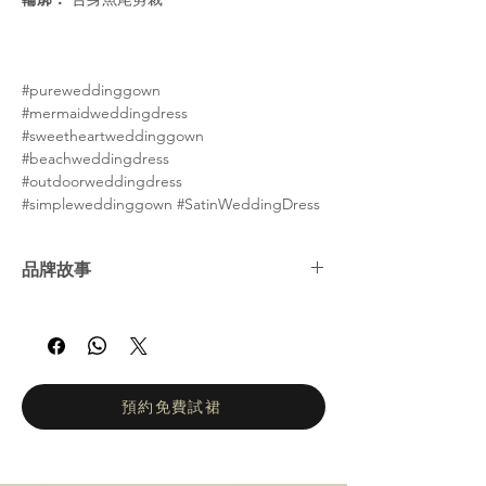
#pureweddinggown
#mermaidweddingdress
#sweetheartweddinggown
#beachweddingdress
#outdoorweddingdress
#simpleweddinggown #SatinWeddingDress
品牌故事
娜塔莉亞·羅曼諾娃 (Natalia Romanova) ——
俄羅斯婚紗女王。自2002年以來，娜塔莉亞羅
曼諾娃的工作室一直致力於打造輕盈飄逸、凸
顯身材的婚紗。她們的設計理念是讓新娘在婚
禮當天專注於拍攝婚紗照和享受眾人的讚美目
預約免費試裙
光，而不是忙於換裝。