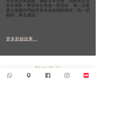
非常美好的婚禮，婚紗非常合身，我的先生也
非常喜歡！希望你在香港一切安好，我一定會
真心推薦你們給所有尚未結婚的朋友！祝一切
順利，再次感謝！」
更多新娘故事...
類似商品
新到貨品
新到貨品