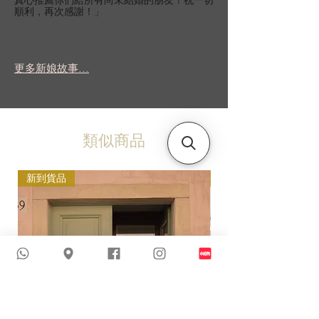
真心推薦你們給所有尚未結婚的朋友！祝一切
順利，再次感謝！」
更多新娘故事...
類似商品
新到貨品
新到貨品