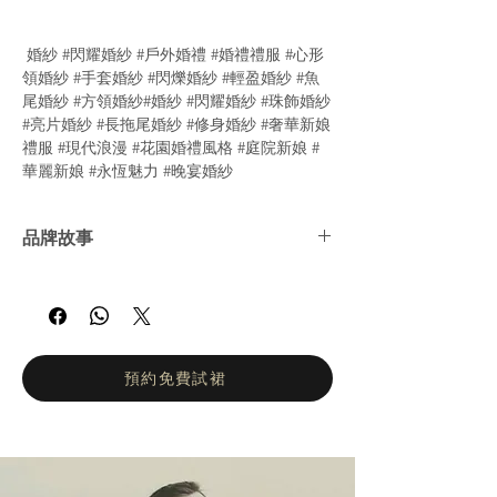
婚紗 #閃耀婚紗 #戶外婚禮 #婚禮禮服 #心形
領婚紗 #手套婚紗 #閃爍婚紗 #輕盈婚紗 #魚
尾婚紗 #方領婚紗#婚紗 #閃耀婚紗 #珠飾婚紗
#亮片婚紗 #長拖尾婚紗 #修身婚紗 #奢華新娘
禮服 #現代浪漫 #花園婚禮風格 #庭院新娘 #
華麗新娘 #永恆魅力 #晚宴婚紗
品牌故事
Selestia Paris 致力於打造展現每位新娘美麗
與柔情的婚紗。全新 Legend 系列 彰顯愛與
感性，融合優雅與精緻。每一片蕾絲與珠飾皆
經過精心挑選，突顯線條、勾勒曲線，呈現令
人驚艷的整體造型。她的理想新娘既溫柔又勇
預約免費試裙
敢，滿懷夢想與魅力。在 Selestia Paris，核
心理念是 量身訂製。作為法國品牌，她的精
緻時尚婚紗作品深受全球新娘喜愛。