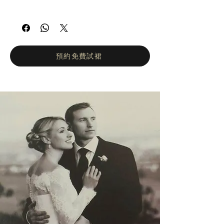
娜塔莉亞·羅曼諾娃 (Natalia Romanova) ——
俄羅斯婚紗女王。自2002年以來，娜塔莉亞羅
曼諾娃的工作室一直致力於打造輕盈飄逸、凸
顯身材的婚紗。她們的設計理念是讓新娘在婚
禮當天專注於拍攝婚紗照和享受眾人的讚美目
預約免費試裙
光，而不是忙於換裝。