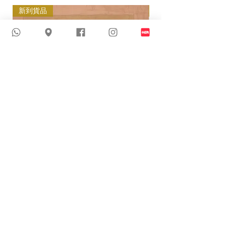
新到貨品
新到貨品
24-J110 | 迷人魚尾閃爍婚紗