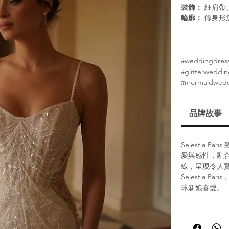
裝飾：
細肩帶
輪廓：
修身形
#weddingdres
#glitterweddi
#mermaidwed
品牌故事
Selestia 
愛與感性，融
線，呈現令人
Selestia
球新娘喜愛。