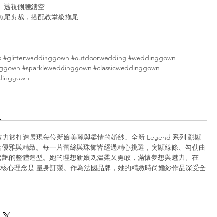
、透視側腰鏤空
魚尾剪裁，搭配教堂級拖尾
s #glitterweddinggown #outdoorwedding #weddinggown
nggown #sparkleweddinggown #classicweddinggown
dinggown
Paris 致力於打造展現每位新娘美麗與柔情的婚紗。全新 Legend 系列 彰顯
合優雅與精緻。每一片蕾絲與珠飾皆經過精心挑選，突顯線條、勾勒曲
驚艷的整體造型。她的理想新娘既溫柔又勇敢，滿懷夢想與魅力。在
 Paris，核心理念是 量身訂製。作為法國品牌，她的精緻時尚婚紗作品深受全