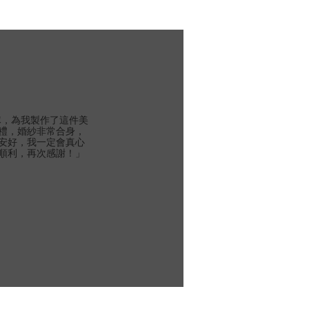
團隊，為我製作了這件美
禮，婚紗非常合身，
安好，我一定會真心
順利，再次感謝！」