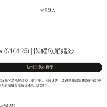
會員登入
ta (S10195) | 閃耀魚尾婚紗
新增至我的最愛
 是一款耀眼閃爍魚尾婚紗，飾有手工刺繡珠飾、透視側腰鏤空和戲劇性的教
時尚新娘融合永恆優雅與現代魅力。
工刺繡珠飾