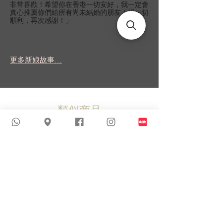
非常喜歡！希望你在香港一切安好，我一定會
真心推薦你們給所有尚未結婚的朋友！祝一切
順利，再次感謝！」
更多新娘故事...
類似商品
新到貨品
新到貨品