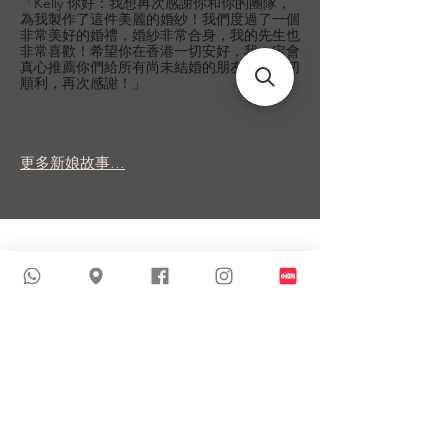
「Kelly 你好：我想再次感謝你和你的團隊，
為我製作了這件美麗的婚紗！我們度過了一個
非常美好的婚禮，婚紗非常合身，我的先生也
非常喜歡！希望你在香港一切安好，我一定會
真心推薦你們給所有尚未結婚的朋友！祝一切
順利，再次感謝！」
更多新娘故事...
類似商品
新到貨品
新到貨品