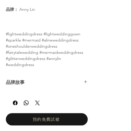
品牌：
Anny Lin
#lightweddingdress #lightweddinggown
#sparkle #mermaid #alineweddingdress
#oneshoulderweddingdress
#fairytalewedding #mermaidweddngdress
#glitterweddingdress #annylin
#weddingdress
品牌故事
Anny Lin 系列汲取傳統靈感，將現代與經典
設計巧妙融合。 Anny 是家族的第二代設計
師。她將現代剪裁與創意設計結合，展現出獨
特的現代風格，兼具優雅與創新。 Anny Lin
Couture 注重細節，真正體現了原創精神，為
預約免費試裙
婚紗市場帶來了一股清新的氣息。