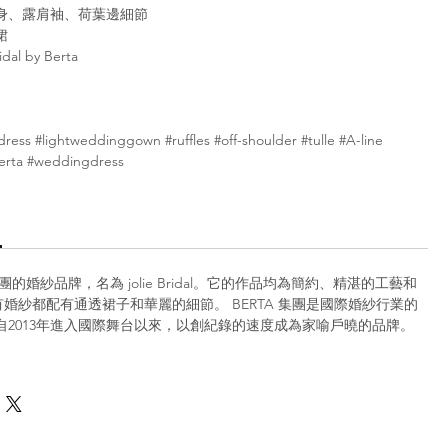
身、露肩袖、荷葉邊細節
裙
idal by Berta
ress #lightweddinggown #ruffles #off-shoulder #tulle #A-line
Berta #weddingdress
 集團的婚紗品牌，名為 jolie Bridal。它的作品均為簡約、精湛的工藝和
婚紗都配有通透裙子和華麗的細節。 BERTA 集團是國際婚紗行業的
TA自2013年進入國際舞台以來，以創紀錄的速度成為家喻戶曉的品牌。