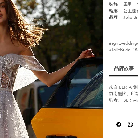
裝飾：
馬甲上
輪廓：
公主蓬
品牌：
Jolie Br
#lightweddingd
#JolieBridal #
品牌故事
來自 BERTA
前衛無比。所有
強者。 BER