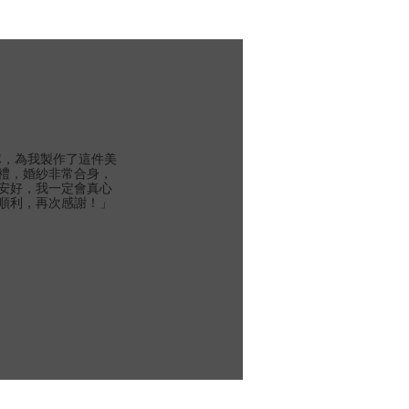
團隊，為我製作了這件美
禮，婚紗非常合身，
安好，我一定會真心
順利，再次感謝！」