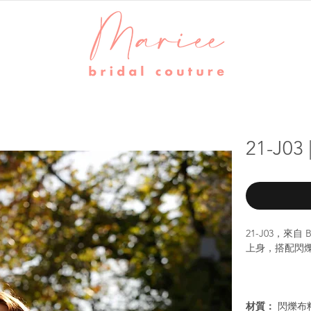
21-J
21-J03，來自
上身，搭配閃
材質：
閃爍布