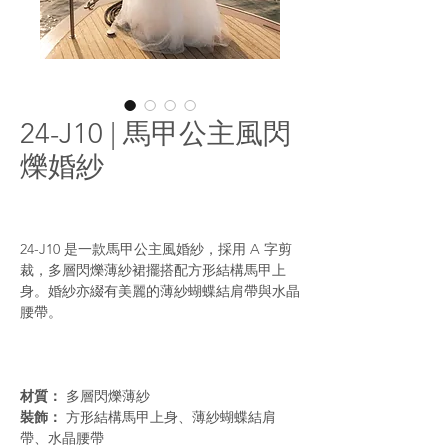
24-J10 | 馬甲公主風閃
爍婚紗
24-J10 是一款馬甲公主風婚紗，採用 A 字剪
裁，多層閃爍薄紗裙擺搭配方形結構馬甲上
身。婚紗亦綴有美麗的薄紗蝴蝶結肩帶與水晶
腰帶。
材質：
多層閃爍薄紗
裝飾：
方形結構馬甲上身、薄紗蝴蝶結肩
帶、水晶腰帶