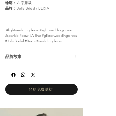
輪廓：
A 字剪裁
品牌：
Jolie Bridal / BERTA
#lightweddingdress #lightweddinggown
#sparkle #bow #A-line #glitterweddingdress
#JolieBridal #Berta #weddingdress
品牌故事
BERTA 時尚品牌 Jolie 全新演繹婚紗系列。秉
承精緻簡約的設計理念，精湛的工藝和純粹的
前衛風格。所有禮服均採用透視裙擺和華麗細
節。 BERTA 時裝品牌是國際婚紗產業的領導
品牌。自 2013 年進軍國際市場以來，BERTA
預約免費試裙
以創紀錄的速度迅速成為家喻戶曉的品牌。