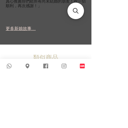
真心推薦你們給所有尚未結婚的朋友！祝一切
順利，再次感謝！」
更多新娘故事...
類似商品
新到貨品
新到貨品