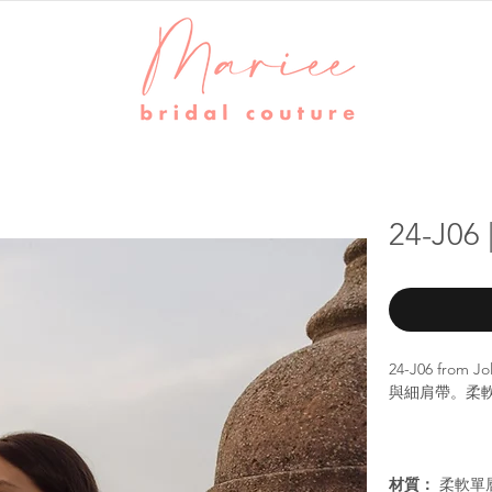
24-J06
24-J06 fr
與細肩帶。柔軟
材質：
柔軟單