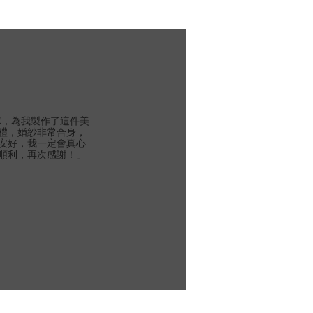
團隊，為我製作了這件美
禮，婚紗非常合身，
安好，我一定會真心
順利，再次感謝！」