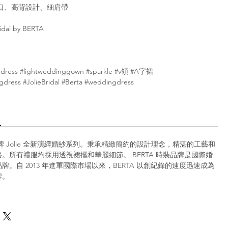
口、高背設計、細肩帶
ridal by BERTA
gdress #lightweddinggown #sparkle #v領 #A字裙
gdress #JolieBridal #Berta #weddingdress
尚品牌 Jolie 全新演繹婚紗系列。秉承精緻簡約的設計理念，精湛的工藝和
。所有禮服均採用透視裙擺和華麗細節。 BERTA 時裝品牌是國際婚
牌。自 2013 年進軍國際市場以來，BERTA 以創紀錄的速度迅速成為
牌。