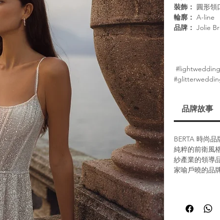
裝飾：
圓形領
輪廓：
A-line
品牌：
Jolie B
#lightweddin
#glitterweddin
品牌故事
BERTA 時
純粹的前衛風格
紗產業的領導品
家喻戶曉的品