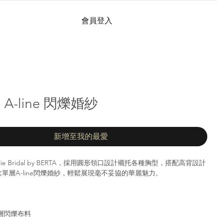
會員登入
 | A-line 閃爍婚紗
新增至我的最愛
om Jolie Bridal by BERTA，採用圓形領口設計襯托各種胸型，搭配高背設計
單層A-line閃爍婚紗，輕鬆展現毫不妥協的華麗魅力。
層閃爍布料