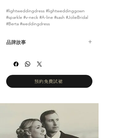
#lightweddingdress #lightweddinggown
#sparkle #v-neck #A-line #sash #JolieBridal
#Berta #weddingdress
品牌故事
BERTA 時尚品牌 Jolie 全新演繹婚紗系列。秉
承精緻簡約的設計理念，精湛的工藝和純粹的
前衛風格。所有禮服均採用透視裙擺和華麗細
節。 BERTA 時裝品牌是國際婚紗產業的領導
品牌。自 2013 年進軍國際市場以來，BERTA
預約免費試裙
以創紀錄的速度迅速成為家喻戶曉的品牌。