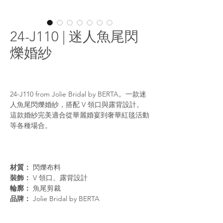
24-J110 | 迷人魚尾閃
爍婚紗
24-J110 from Jolie Bridal by BERTA。一款迷
人魚尾閃爍婚紗，搭配 V 領口與露背設計。
這款婚紗完美適合從華麗婚宴到奢華紅毯活動
等各種場合。
材質：
閃爍布料
裝飾：
V 領口、露背設計
輪廓：
魚尾剪裁
品牌：
Jolie Bridal by BERTA