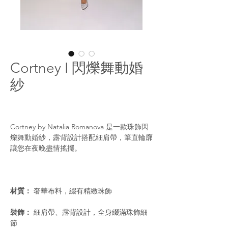
Cortney I 閃爍舞動婚
紗
Cortney by Natalia Romanova 是一款珠飾閃
爍舞動婚紗，露背設計搭配細肩帶，筆直輪廓
讓您在夜晚盡情搖擺。
材質：
奢華布料，綴有精緻珠飾
裝飾：
細肩帶、露背設計，全身綴滿珠飾細
節