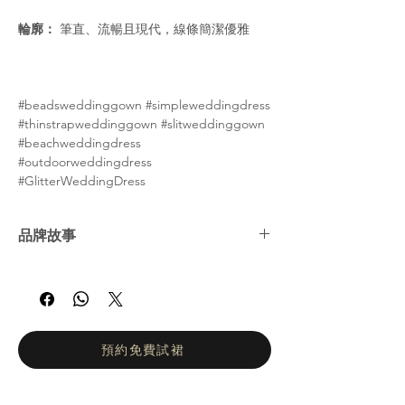
輪廓：
筆直、流暢且現代，線條簡潔優雅
#beadsweddinggown #simpleweddingdress
#thinstrapweddinggown #slitweddinggown
#beachweddingdress
#outdoorweddingdress
#GlitterWeddingDress
品牌故事
娜塔莉亞·羅曼諾娃 (Natalia Romanova) ——
俄羅斯婚紗女王。自2002年以來，娜塔莉亞羅
曼諾娃的工作室一直致力於打造輕盈飄逸、凸
顯身材的婚紗。她們的設計理念是讓新娘在婚
禮當天專注於拍攝婚紗照和享受眾人的讚美目
預約免費試裙
光，而不是忙於換裝。