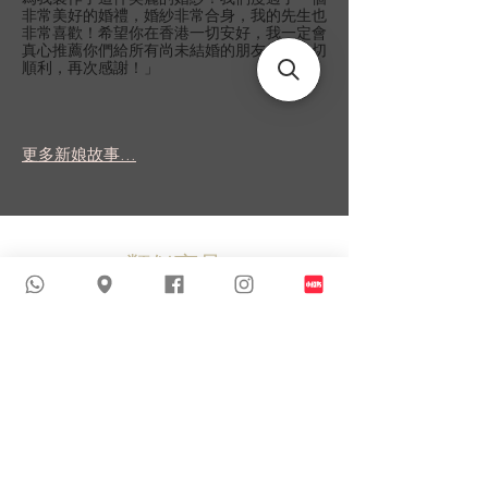
非常美好的婚禮，婚紗非常合身，我的先生也
非常喜歡！希望你在香港一切安好，我一定會
真心推薦你們給所有尚未結婚的朋友！祝一切
順利，再次感謝！」
更多新娘故事...
類似商品
新到貨品
新到貨品