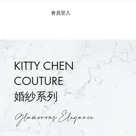
會員登入
KITTY CHEN
COUTURE
婚紗系列
Glamorous Elegance