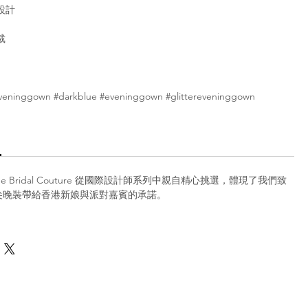
設計
裁
yeveninggown #darkblue #eveninggown #glittereveninggown
iee Bridal Couture 從國際設計師系列中親自精心挑選，體現了我們致
尖晚裝帶給香港新娘與派對嘉賓的承諾。