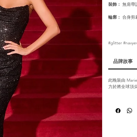
裝飾：
無肩帶
輪廓：
合身剪
#glitter #nav
品牌故事
此晚裝由 Mar
力於將全球頂