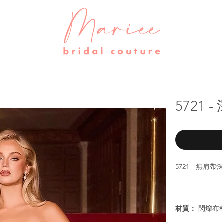
5721
5721 - 無
材質：
閃爍布