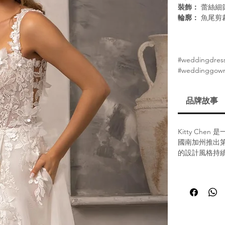
裝飾：
蕾絲細
輪廓：
魚尾剪
#weddingdres
#weddinggown
品牌故事
Kitty Ch
國南加州推出
的設計風格持