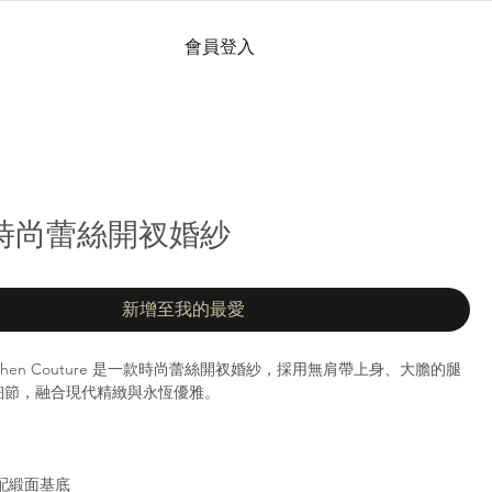
會員登入
e | 時尚蕾絲開衩婚紗
新增至我的最愛
Kitty Chen Couture 是一款時尚蕾絲開衩婚紗，採用無肩帶上身、大膽的腿
細節，融合現代精緻與永恆優雅。
配緞面基底