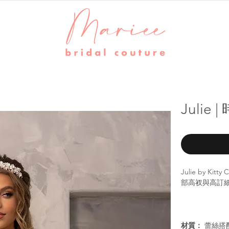
Juli
Julie by 
部高衩與高訂
材質：
蕾絲搭