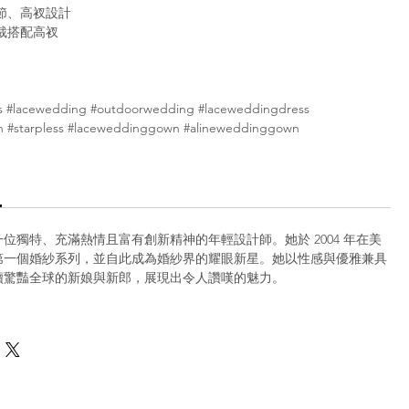
節、高衩設計
裁搭配高衩
s #lacewedding #outdoorwedding #laceweddingdress
 #starpless #laceweddinggown #alineweddinggown
en 是一位獨特、充滿熱情且富有創新精神的年輕設計師。她於 2004 年在美
第一個婚紗系列，並自此成為婚紗界的耀眼新星。她以性感與優雅兼具
續驚豔全球的新娘與新郎，展現出令人讚嘆的魅力。