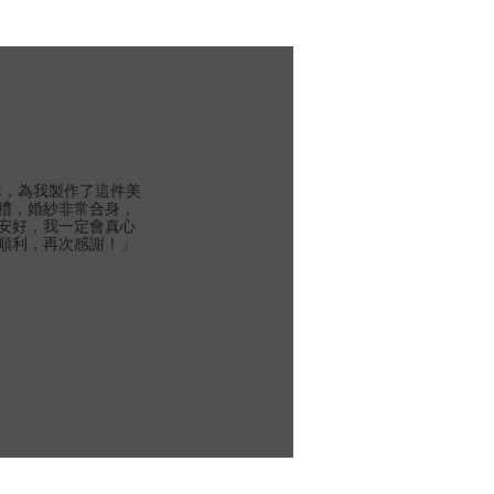
團隊，為我製作了這件美
禮，婚紗非常合身，
安好，我一定會真心
順利，再次感謝！」