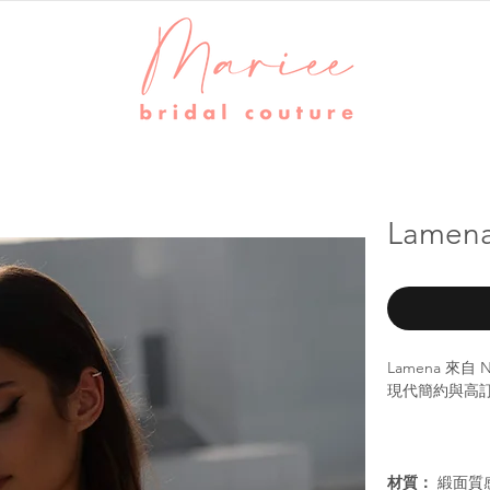
Lame
Lamena 來自
現代簡約與高
材質：
緞面質