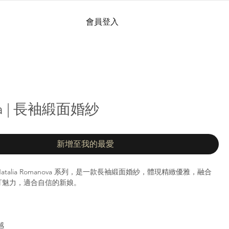
會員登入
na | 長袖緞面婚紗
新增至我的最愛
 Natalia Romanova 系列，是一款長袖緞面婚紗，體現精緻優雅，融合
訂魅力，適合自信的新娘。
感