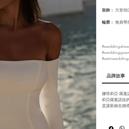
裝飾：
方形領
輪廓：
無肩帶
#weddingdress
#weddinggown
#satinweddin
品牌故事
娜塔莉亞·羅曼諾娃
莉亞羅曼諾娃
是讓新娘在婚