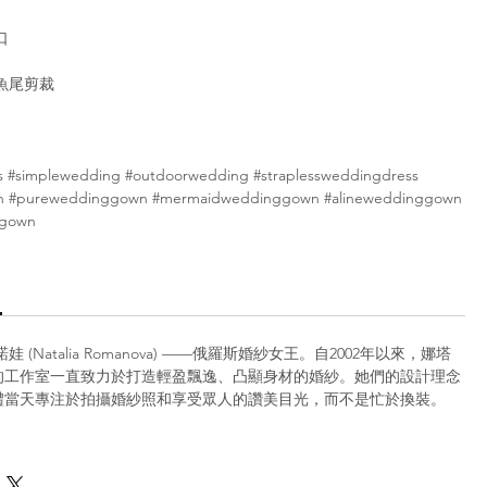
口
魚尾剪裁
 #simplewedding #outdoorwedding #straplessweddingdress
 #pureweddinggown #mermaidweddinggown #alineweddinggown
ggown
 (Natalia Romanova) ——俄羅斯婚紗女王。自2002年以來，娜塔
的工作室一直致力於打造輕盈飄逸、凸顯身材的婚紗。她們的設計理念
禮當天專注於拍攝婚紗照和享受眾人的讚美目光，而不是忙於換裝。