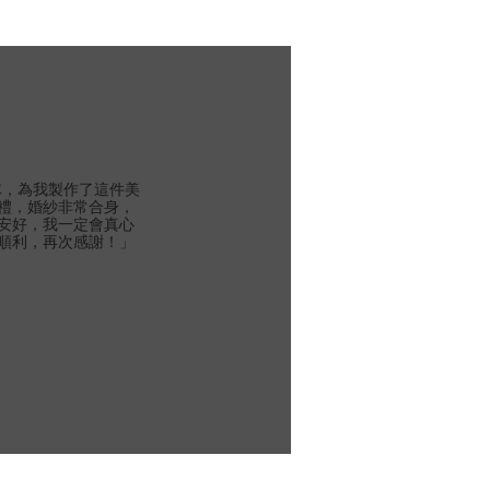
團隊，為我製作了這件美
禮，婚紗非常合身，
安好，我一定會真心
順利，再次感謝！」